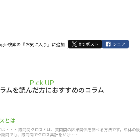
Xでポスト
シェア
ogle検索の『お気に入り』に追加
Pick UP
ラムを読んだ方におすすめのコラム
スとは
とは・・・ 設問間クロスとは、質問間の因果関係を調べる方法です。単体の
い設問でも、設問間でクロス集計をかけ……