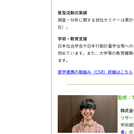
普及活動の実績
調査・分析に関する自社セミナーは累計参加
在）。
学術・教育支援
日本社会学会や日本行動計量学会等への参
努めています。また、大学等の教育機関
ます。
産学連携の取組み（CSR）詳細はこちら
監修：竹
株式会
リサー
学術調
者
」の