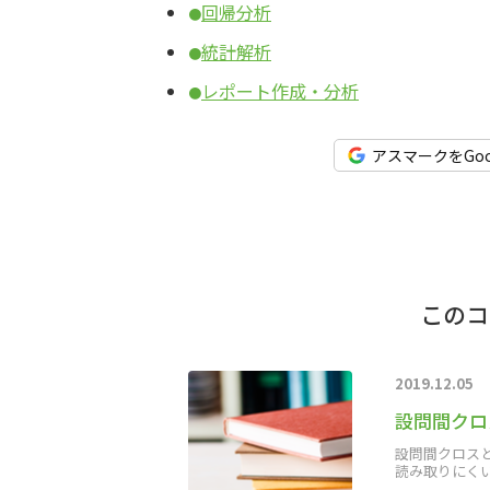
回帰分析
●
統計解析
●
レポート作成・分析
●
アスマークをGo
このコ
2019.12.05
設問間クロ
設問間クロス
読み取りにく