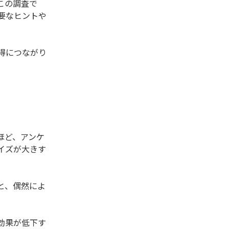
この調査で
要なヒントや
得につながり
ほど、アンケ
イズが大きす
と、偶然によ
効果が低下す