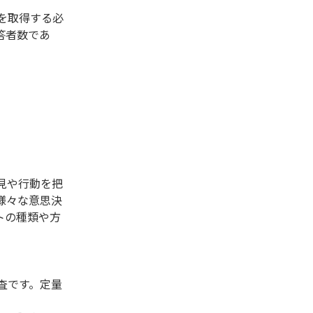
を取得する必
答者数であ
見や行動を把
様々な意思決
トの種類や方
査です。定量