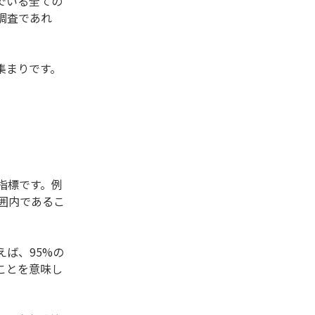
でいる全ての
調査であれ
集まりです。
指標です。例
囲内であるこ
ば、95%の
ことを意味し