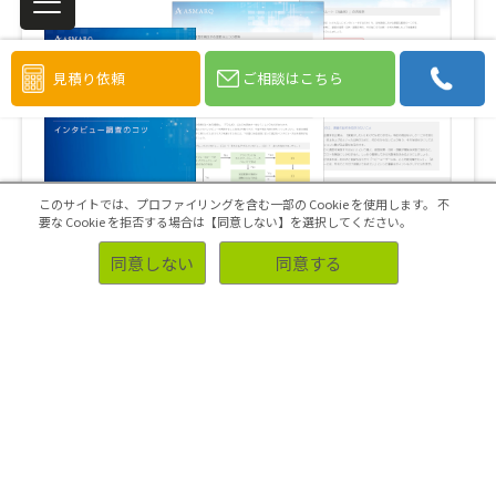
見積り依頼
ご相談はこちら
このサイトでは、プロファイリングを含む一部の Cookie を使用します。
不
要な Cookie を拒否する場合は【同意しない】を選択してください。
同意しない
同意する
調査設計・聞き方の失敗例から学ぶ「インタビュー
調査のコツ」
定性調査として実施されているインタビュー調査。生活
者・消費者のインサイトから、何らかの意思決定やアクシ
ョンへ繋げることを目的として行います。しかしながら、
実際にインタビューを企画・実施・活用する場面では、
様々な悩みを持つ企業が少なくありません。一度は「失
敗」をしてしまった方も、いらっしゃるのではないでしょ