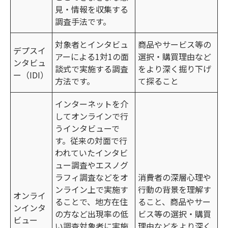
見・情報を収集する
調査手法です。
対象者とインタビュ
商品やサービス等の
デプスイ
アーによる1対1の面
選択・購買理由など
ンタビュ
談式で実施する調査
をより深く掘り下げ
ー（IDI）
方法です。
て探ること
インターネットを介
してオンラインで行
うインタビューで
す。従来の対面で行
われていたインタビ
ュー調査やエスノグ
ラフィ調査などをオ
消費者の深層心理や
ンライン上で実施す
行動の背景を理解す
オンライ
ることで、地方在住
ること、商品やサー
ンインタ
の方など出現率の低
ビス等の選択・購買
ビュー
い調査対象者に実施
理由などをより深く