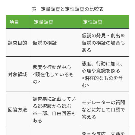
表 定量調査と定性調査の比較表
項目
定量調査
定性調査
仮説の発見・創出※
調査目的
仮説の検証
仮説の検証の場合も
ある
態度、行動に加え、
態度や行動が中心
心理や意識を探る
対象領域
<顕在化しているも
<潜在的なものを含
の>
む>
調査票に記載してい
モデレーターの質問
る選択肢から選ぶ
回答方法
などに対して口頭で
※一部、自由回答も
答える
ある
発言や反応、文脈を