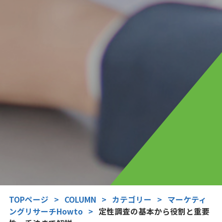
TOPページ
>
COLUMN
>
カテゴリー
>
マーケティ
ングリサーチHowto
>
定性調査の基本から役割と重要