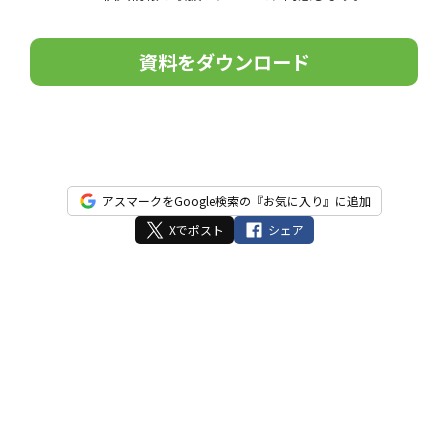
こ
の
フ
ィ
ー
ル
ド
は
アスマークをGoogle検索の『お気に入り』に追加
空
Xでポスト
シェア
の
ま
ま
に
し
て
く
だ
さ