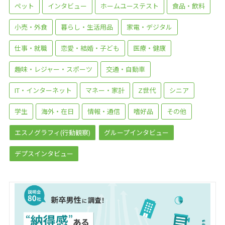
ペット
インタビュー
ホームユーステスト
食品・飲料
小売・外食
暮らし・生活用品
家電・デジタル
仕事・就職
恋愛・結婚・子ども
医療・健康
趣味・レジャー・スポーツ
交通・自動車
IT・インターネット
マネー・家計
Z世代
シニア
学生
海外・在日
情報・通信
嗜好品
その他
エスノグラフィ(行動観察)
グループインタビュー
デプスインタビュー