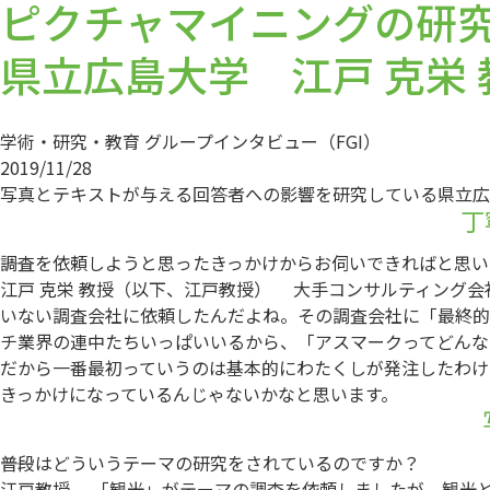
ピクチャマイニングの研
県立広島大学 江戸 克栄 
学術・研究・教育
グループインタビュー（FGI）
2019/11/28
写真とテキストが与える回答者への影響を研究している県立広
丁
――調査を依頼しようと思ったきっかけからお伺いできればと思
江戸 克栄 教授（以下、江戸教授）
大手コンサルティング会社
いない調査会社に依頼したんだよね。その調査会社に「最終的
チ業界の連中たちいっぱいいるから、「アスマークってどんな
だから一番最初っていうのは基本的にわたくしが発注したわけ
きっかけになっているんじゃないかなと思います。
――普段はどういうテーマの研究をされているのですか？
江戸教授
「観光」がテーマの調査を依頼しましたが、観光と