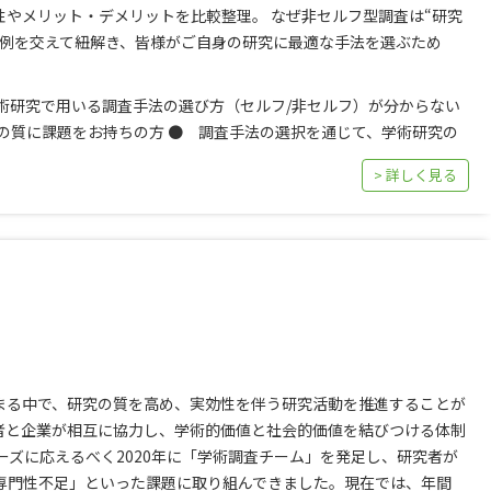
やメリット・デメリットを比較整理。 なぜ非セルフ型調査は“研究
事例を交えて紐解き、皆様がご自身の研究に最適な手法を選ぶため
術研究で用いる調査手法の選び方（セルフ/非セルフ）が分からない
の質に課題をお持ちの方 ● 調査手法の選択を通じて、学術研究の
> 詳しく見る
まる中で、研究の質を高め、実効性を伴う研究活動を推進することが
者と企業が相互に協力し、学術的価値と社会的価値を結びつける体制
ーズに応えるべく2020年に「学術調査チーム」を発足し、研究者が
専門性不足」といった課題に取り組んできました。現在では、年間