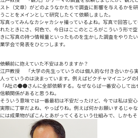
スト（文章）がどのようなかたちで調査に影響を与えるかを研
うことをメインとして研究したくて依頼しました。
写真ってみんなカシャカシャ撮っているよね。写真で回答して
れたときにさ、何色で、今日はここのところがこういう形で空
きに写真の持つ情報量といったものを生かした調査をやりたい
業学会で発表をひとつします。
――依頼前に抱えていた不安はありますか？
江戸教授
「大学の先生っていうのは個人的な付き合いから実
人っていうのは決まっています。例えばピクチャマイニングの
「A社の●●さんに全部依頼する。なぜならば一番安心して出
信頼関係があると思うね。
そういう意味では一番最初は不安だったけど、今では私は安心
実際に丁寧だよね、やっぱりね。例えば何かお願いするじゃな
には成果物がぽこんとあがってくるという仕組みで、しかもそ