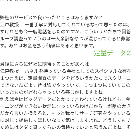
――弊社のサービスで良かったところはありますか？
江戸教授
一番丁寧に対応してくれているなって思ったのは、
すけれども今一度電話をしたのですが、こういうかたちで回答
ループ調査っていうのは一人余計なやつが混じってくると非常
す。あれはお金を払う価値はあると思います。
定量データ
――最後にさらに弊社に期待することがあれば…
江戸教授
パネルを持っている会社としてのスペシャルな存在
１つ言えば、定量調査のデータをどういうかたちでスクリーニ
できないんだよ。昔は紙でやっていて、１つ１つ見ていてこの
いったものが遅れちゃっている感じがしますよね。
例えば今はビッグデータだとかって言われているけれども、今
ーニングができない状況になっているわけだから。誤差の大き
だから言い方換えると、もっと我々リサーチ研究をやっている
に対して提供してほしいなって気はしますよね。どうしてもリ
ためにはタダで貸すぐらいの気持ちでいいと思うんだよね。そ