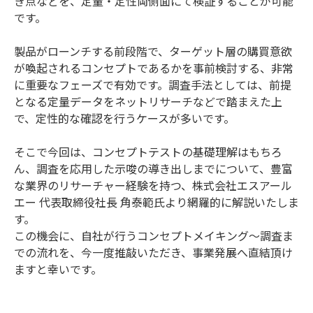
き点などを、定量・定性両側面にて検証することが可能
です。
製品がローンチする前段階で、ターゲット層の購買意欲
が喚起されるコンセプトであるかを事前検討する、非常
に重要なフェーズで有効です。調査手法としては、前提
となる定量データをネットリサーチなどで踏まえた上
で、定性的な確認を行うケースが多いです。
そこで今回は、コンセプトテストの基礎理解はもちろ
ん、調査を応用した示唆の導き出しまでについて、豊富
な業界のリサーチャー経験を持つ、株式会社エスアール
エー 代表取締役社長 角泰範氏より網羅的に解説いたしま
す。
この機会に、自社が行うコンセプトメイキング～調査ま
での流れを、今一度推敲いただき、事業発展へ直結頂け
ますと幸いです。