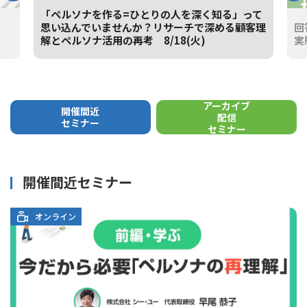
「ペルソナを作る=ひとりの人を深く知る」って
思い込んでいませんか？リサーチで深める顧客理
回
解とペルソナ活用の再考 8/18(火)
実
NEW
NE
アーカイブ
開催間近
配信
セミナー
セミナー
開催間近セミナー
オンライン