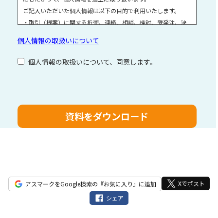
ご記入いただいた個人情報は以下の目的で利用いたします。
・取引（提案）に関する折衝、連絡、相談、検討、受発注、決
済および対応
個人情報の取扱いについて
・取引（提案）に基づく役務等の授受
・当社サービス等に関する情報の提供、収集および伝達
個人情報の取扱いについて、同意します。
個人情報取扱いに関する詳細については、次のサイトをご覧く
ださい。
こ
の
フ
ィ
ー
ル
ド
は
空
Xでポスト
アスマークをGoogle検索の『お気に入り』に追加
の
シェア
ま
ま