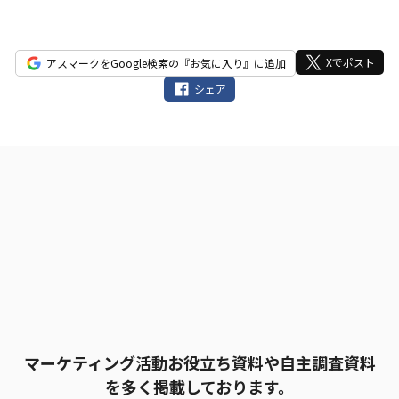
ド
は
空
Xでポスト
アスマークをGoogle検索の『お気に入り』に追加
の
シェア
ま
ま
に
し
て
く
だ
さ
い。
マーケティング活動お役立ち資料や自主調査資料
を多く掲載しております。