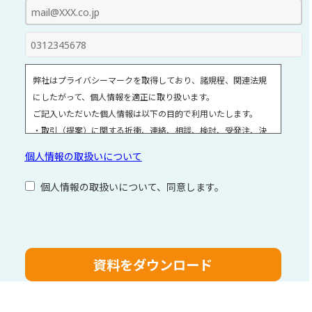
弊社はプライバシーマークを取得しており、諸規程、関連法規
にしたがって、個人情報を適正に取り扱います。
ご記入いただいた個人情報は以下の目的で利用いたします。
・取引（提案）に関する折衝、連絡、相談、検討、受発注、決
済および対応
個人情報の取扱いについて
・取引（提案）に基づく役務等の授受
・当社サービス等に関する情報の提供、収集および伝達
個人情報の取扱いについて、同意します。
個人情報取扱いに関する詳細については、次のサイトをご覧く
ださい。
こ
の
フ
ィ
ー
ル