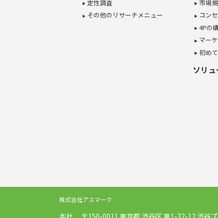
定性調査
市場規
その他のリサーチメニュー
コンセ
4Pの
マーケ
初めて
ソリュ
株式会社アスマーク
本社
〒150-0011
東京都
渋谷区
東1-32-12
渋谷プ