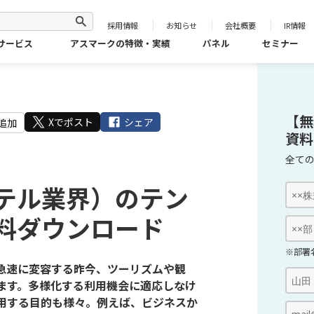
採用情報
お知らせ
会社概要
IR情報
サービス
アスマークの特徴・実績
パネル
セミナー
【無
Xでポスト
シェア
追加
資料
全て
テル業界）のテン
料ダウンロード
※部署
急速に変容する昨今、ツーリズムや観
ます。多様化する利用機会に適応しなけ
用する目的も様々。例えば、ビジネスか