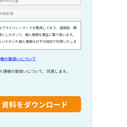
はプライバシーマークを取得しており、諸規程、関
規にしたがって、個人情報を適正に取り扱います。
入いただいた個人情報は以下の目的で利用いたしま
引（提案）に関する折衝、連絡、相談、検討、受発
情報の取扱いについて
決済および対応
引（提案）に基づく役務等の授受
人情報の取扱いについて、同意します。
社サービス等に関する情報の提供、収集および伝達
情報取扱いに関する詳細については、次のサイトを
ください。