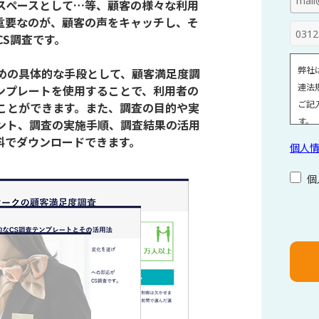
スペースとして…等、顧客の様々な利用
重要なのが、顧客の声をキャッチし、そ
S調査です。
弊社
めの具体的な手段として、顧客満足度調
連法
ンプレートを使用することで、利用者の
ご記
ことができます。また、調査の目的や実
す。
ント、調査の実施手順、調査結果の活用
・取
料でダウンロードできます。
個人
注、
・取
個
・当
個人
こ
ご覧
の
フ
ィ
ー
ル
ド