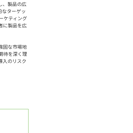
し、製品の広
的なターゲッ
ーケティング
者に製品を広
強固な市場地
期待を深く理
導入のリスク