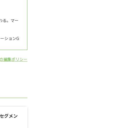
わる。マー
ーションG
の編集ポリシー
セグメン