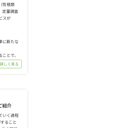
（性格類
、定量調査
ビスが
果に新たな
ることで、
 詳しく見る
ご紹介
ていく過程
解すること