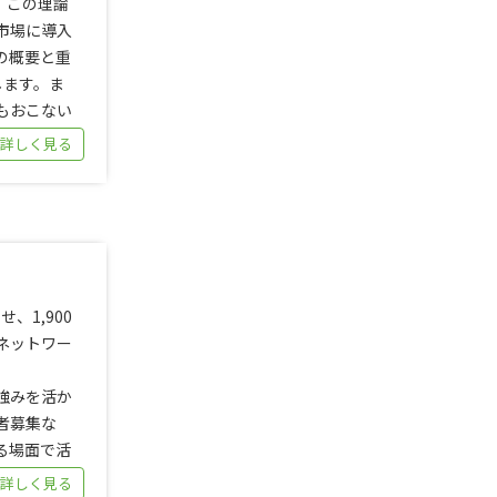
。この理論
市場に導入
の概要と重
します。ま
もおこない
 詳しく見る
、1,900
ネットワー
強みを活か
者募集な
る場面で活
 詳しく見る