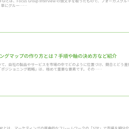
 FGIとは、Focus Group Interview の頭文字を取ったもので、フォーカス
。単にグルー……
ングマップの作り方とは？手順や軸の決め方など紹介
いて、自社の製品やサービスを市場の中でどのように位置づけ、競合とどう差
「ポジショニング戦略」は、極めて重要な要素です。その……
 4Pとは、マーケティングの原典的なフレームワークの「STP」で市場を細分