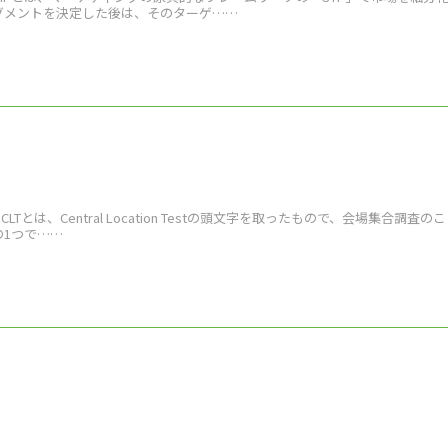
グメントを決定した後は、そのターゲ……
 CLTとは、Central Location Testの頭文字を取ったもので、会場集合調査
の1つで……