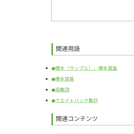
関連用語
標本（サンプル）、標本調査
●
標本誤差
●
母集団
●
ウエイトバック集計
●
関連コンテンツ