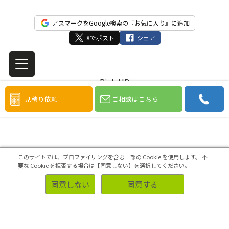
アスマークをGoogle検索の『お気に入り』に追加
Xでポスト
シェア
Pick UP
このコラムを読んだ方におすすめのコラム
見積り依頼
ご相談はこちら
このサイトでは、プロファイリングを含む一部の Cookie を使用します。
不
要な Cookie を拒否する場合は【同意しない】を選択してください。
同意しない
同意する