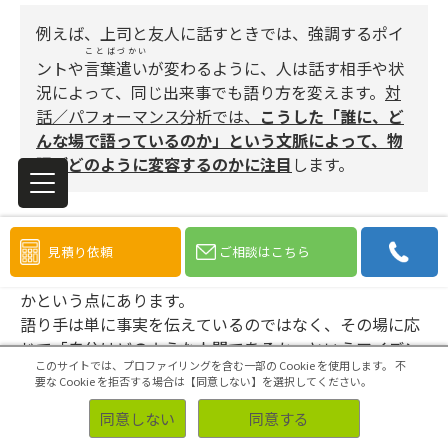
例えば、上司と友人に話すときでは、強調するポイ
ことばづかい
ントや
言葉遣い
が変わるように、人は話す相手や状
況によって、同じ出来事でも語り方を変えます。
対
話／パフォーマンス分析では、
こうした「誰に、ど
んな場で語っているのか」という文脈によって、物
語がどのように変容するのかに注目
します。
分析の焦点となるのは、 語り手と聞き手のミクロな関係
性から、歴史・文化といったマクロな背景に至るまでの
見積り依頼
ご相談はこちら
諸条件によって、物語がどのように共同で制作されたの
かという点にあります。
語り手は単に事実を伝えているのではなく、その場に応
じて「自分はどのような人間であるか」というアイデン
このサイトでは、プロファイリングを含む一部の Cookie を使用します。
不
ティティをいかに遂行（パフォーマンス）しているか
要な Cookie を拒否する場合は【同意しない】を選択してください。
が、分析上の重要な鍵となります。
同意しない
同意する