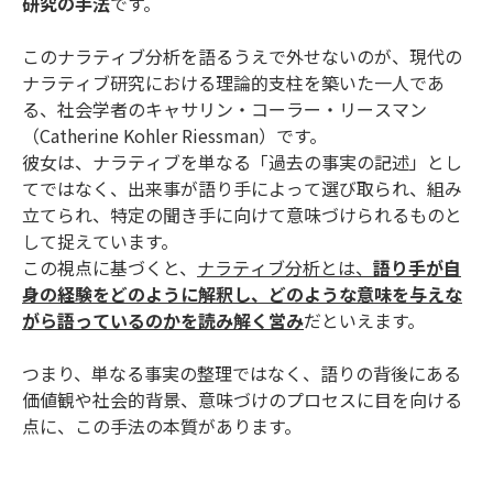
研究の手法
です。
このナラティブ分析を語るうえで外せないのが、現代の
ナラティブ研究における理論的支柱を築いた一人であ
る、社会学者のキャサリン・コーラー・リースマン
（Catherine Kohler Riessman）です。
彼女は、ナラティブを単なる「過去の事実の記述」とし
てではなく、出来事が語り手によって選び取られ、組み
立てられ、特定の聞き手に向けて意味づけられるものと
して捉えています。
この視点に基づくと、
ナラティブ分析とは、
語り手が自
身の経験をどのように解釈し、どのような意味を与えな
がら語っているのかを読み解く営み
だといえます。
つまり、単なる事実の整理ではなく、語りの背後にある
価値観や社会的背景、意味づけのプロセスに目を向ける
点に、この手法の本質があります。