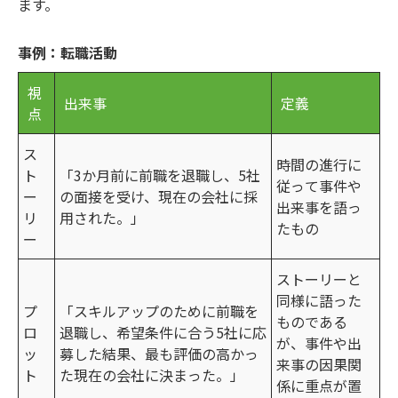
ます。
事例：転職活動
視
出来事
定義
点
ス
時間の進行に
ト
「3か月前に前職を退職し、5社
従って事件や
ー
の面接を受け、現在の会社に採
出来事を語っ
リ
用された。」
たもの
ー
ストーリーと
同様に語った
プ
「スキルアップのために前職を
ものである
ロ
退職し、希望条件に合う5社に応
が、事件や出
ッ
募した結果、最も評価の高かっ
来事の因果関
ト
た現在の会社に決まった。」
係に重点が置