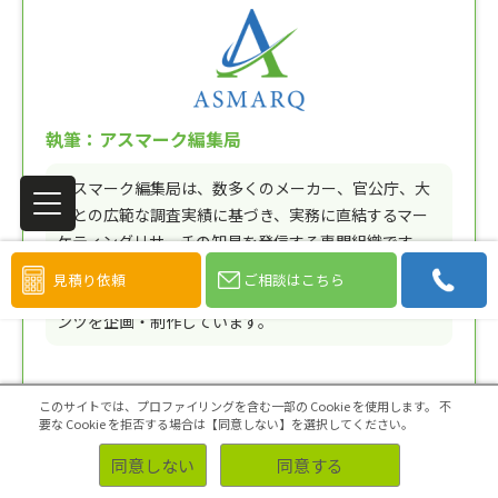
執筆：アスマーク編集局
アスマーク編集局は、数多くのメーカー、官公庁、大
学との広範な調査実績に基づき、実務に直結するマー
ケティングリサーチの知見を発信する専門組織です。
単なる手法の解説に留まらず、「現場で求められる判
見積り依頼
ご相談はこちら
断基準」や「実務上の留意点」を網羅した専門コンテ
ンツを企画・制作しています。
普及活動の実績
このサイトでは、プロファイリングを含む一部の Cookie を使用します。
不
調査・分析に関する自社セミナーは累計参加者26,000人を
要な Cookie を拒否する場合は【同意しない】を選択してください。
突破。関連資料の利用者は11,000人を超えています
同意しない
同意する
（※2026年現在）。