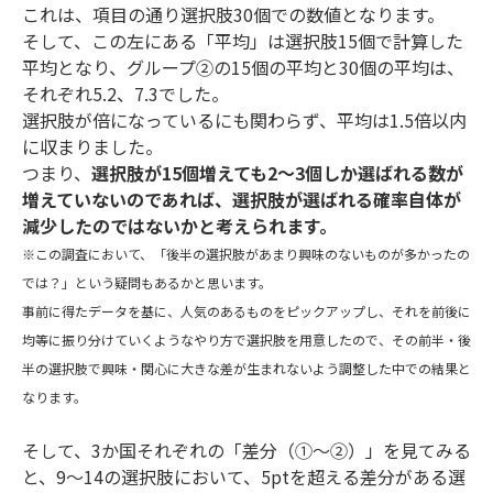
これは、項目の通り選択肢30個での数値となります。
そして、この左にある「平均」は選択肢15個で計算した
平均となり、グループ②の15個の平均と30個の平均は、
それぞれ5.2、7.3でした。
選択肢が倍になっているにも関わらず、平均は1.5倍以内
に収まりました。
つまり、
選択肢が15個増えても2～3個しか選ばれる数が
増えていないのであれば、選択肢が選ばれる確率自体が
減少したのではないかと考えられます。
※この調査において、「後半の選択肢があまり興味のないものが多かったの
では？」という疑問もあるかと思います。
事前に得たデータを基に、人気のあるものをピックアップし、それを前後に
均等に振り分けていくようなやり方で選択肢を用意したので、その前半・後
半の選択肢で興味・関心に大きな差が生まれないよう調整した中での結果と
なります。
そして、3か国それぞれの「差分（①～②）」を見てみる
と、9～14の選択肢において、5ptを超える差分がある選