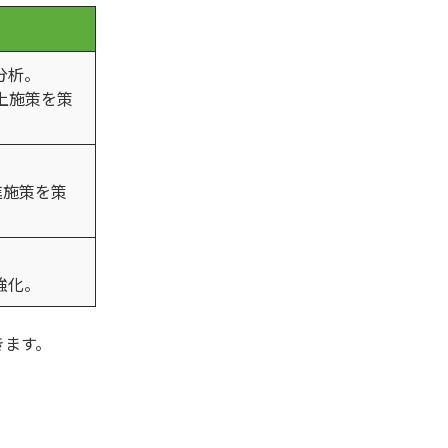
分析。
上施策を策
進施策を策
。
強化。
きます。