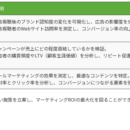
明
告視聴後のブランド認知度の変化を可視化し、広告の影響度を
告視聴者のWebサイト訪問率を測定し、コンバージョン率の向
。
ャンペーンが売上にどの程度直結しているかを検証。
加者の購買頻度やLTV（顧客生涯価値）を分析し、リピート促
。
ールマーケティングの効果を測定し、最適なコンテンツを特定
封率とクリック率を分析し、コンバージョンにつながる要素を
い施策を立案し、マーケティングROIの最大化を図ることがで