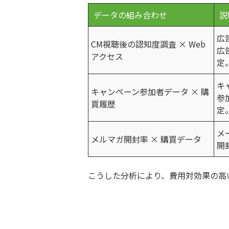
データの組み合わせ
説
広
CM視聴後の認知度調査 × Web
広
アクセス
定
キ
キャンペーン参加者データ × 購
参
買履歴
定
メ
メルマガ開封率 × 購買データ
開
こうした分析により、費用対効果の高