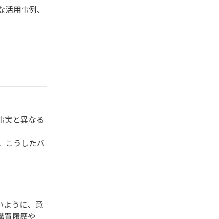
な活用事例、
事実と異なる
。こうしたバ
いように、意
購買履歴や