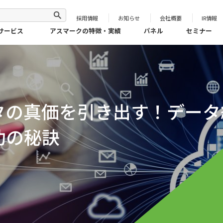
採用情報
お知らせ
会社概要
IR情報
サービス
アスマークの特徴・実績
パネル
セミナー
タの真価を引き出す！データ
功の秘訣