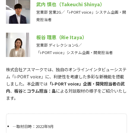
武内 慎也（Takeuchi Shinya）
営業部 営業2G／「i-PORT voice」システム企画・開
発担当者
板谷 理恵（Rie Itaya）
営業部 ディレクションG／
「i-PORT voice」システム企画・開発担当者
株式会社アスマークでは、独自のオンラインインタビューシステ
ム「i-PORT voice」に、利便性を考慮した多彩な新機能を搭載
しました。本企画では
「i-PORT voice」企画・開発担当者の武
内
、
板谷
と
コラム担当：畠
による対談取材の様子をご紹介いたし
ます。
―取材日時：2022年9月