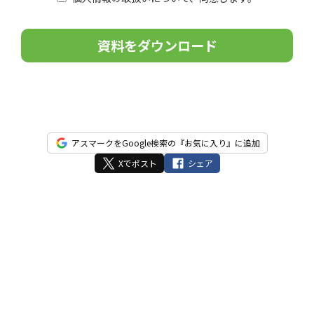
こ
の
フ
ィ
ー
ル
ド
は
アスマークをGoogle検索の『お気に入り』に追加
空
Xでポスト
シェア
の
ま
ま
に
し
て
く
だ
さ