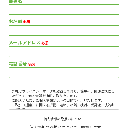
部署名
お名前
必須
メールアドレス
必須
電話番号
必須
弊社はプライバシーマークを取得しており、諸規程、関連法規にし
たがって、個人情報を適正に取り扱います。
ご記入いただいた個人情報は以下の目的で利用いたします。
・取引（提案）に関する折衝、連絡、相談、検討、受発注、決済お
よび対応
・取引（提案）に基づく役務等の授受
・当社サービス等に関する情報の提供、収集および伝達
個人情報の取扱いについて
個人情報取扱いに関する詳細については、次のサイトをご覧くださ
個人情報の取扱いについて、同意します。
い。