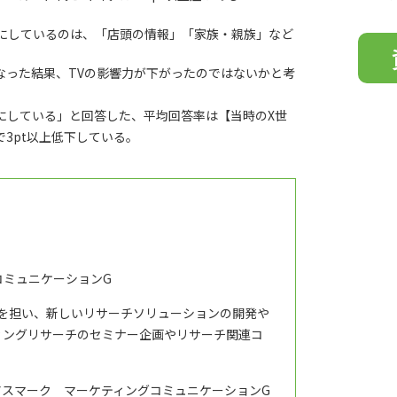
達
こ
個人
にしているのは、「店頭の情報」「家族・親族」など
の
をご
フ
なった結果、TVの影響力が下がったのではないかと考
ィ
ー
にしている」と回答した、平均回答率は【当時のX世
ル
％で3pt以上低下している。
ド
は
空
の
ま
ま
に
コミュニケーションG
し
て
修を担い、新しいリサーチソリューションの開発や
く
ィングリサーチのセミナー企画やリサーチ関連コ
だ
さ
アスマーク マーケティングコミュニケーションG