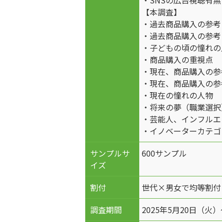
・SNSの広告視聴有無
【本調査】
・過去商品購入の参
・過去商品購入の参
・子どもの頃の憧れ
・商品購入の重視点
・現在、商品購入の参
・現在、商品購入の参
・現在の憧れの人物
・将来の夢（職業選択
・芸能人、インフルエ
・イノベーターカテゴ
サンプルサ
600サンプル
イズ
割付
世代×男女で均等割付
調査期間
2025年5月20日（火