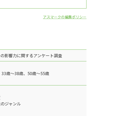
い。
アスマークの編集ポリシー
報の影響力に関するアンケート調査
、33歳～38歳、50歳～55歳
度
組のジャンル