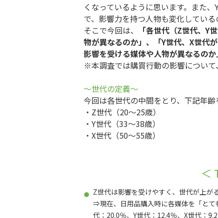
くなっているように思います。また、Y
で、影響力を持つ人物も変化している
そこで今回は、
「各世代（Z世代、Y
物が異なるのか」、「Y世代、X世代
影響を受ける媒体や人物が異なるのか
※本調査では購買行動の影響について
～世代の定義～
今回は各世代の中間をとり、下記年齢
・Z世代（20～25歳）
・Y世代（33～38歳）
・X世代（50～55歳）
＜ 
Z世代は影響を受けやすく、世代が上が
⇒現在、日用品購入時に各媒体を「とて
代：20.0％、Y世代：12.4％、X世代：