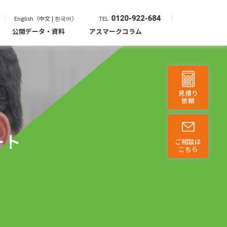
English（中文 | 한국어）
TEL
公開データ・資料
アスマークコラム
見積り
依頼
ート
ご相談は
こちら