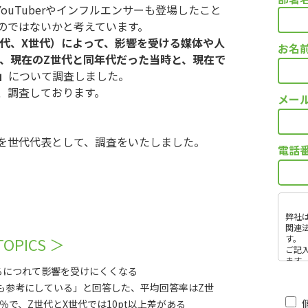
ouTuberやインフルエンサーも登場したこと
のではないかと考えています。
世代、X世代）によって、影響を受ける媒体や人
お名
が、現在のZ世代と同年代だった当時と、現在で
」
について調査しました。
、調査しております。
メー
を世代代表として、調査をいたしました。
電話
弊社
関連
す。
TOPICS ＞
ご記
ます
るにつれて影響を受けにくくなる
・取
発注
も参考にしている」と回答した、平均回答率はZ世
・取
9.2％で、Z世代とX世代では10pt以上差がある
・当