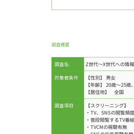
調査概要
調査名
Z世代～X世代への情
対象者条件
【性別】 男女
【年齢】 20歳～25歳
【居住地】 全国
調査項目
【スクリーニング】
・TV、SNSの閲覧頻
・普段閲覧するTV番
・TVCMの視聴有無