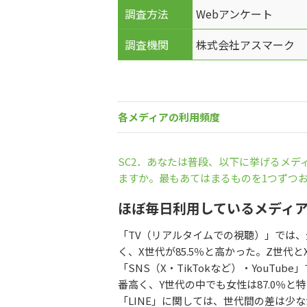
調査方法
Webアンケート
調査機関
株式会社アスマーク
各メディアの利用頻度
SC2．あなたは普段、以下に挙げるメデ
ますか。最もあてはまるものを1つずつ
ほぼ毎日利用しているメディ
「TV（リアルタイムでの視聴）」では、全
く、X世代が85.5％と高かった。Z世代と
「SNS（X・TikTokなど）・YouTub
番高く、Y世代の中でも女性は87.0％と
「LINE」に関しては、世代間の差は少