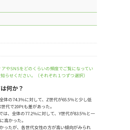
ィアやSNSをどのくらいの頻度でご覧になってい
お知らせください。（それぞれ１つずつ選択）
アは何か？
体の74.3％に対して、Z世代が65.5％と少し低
X世代で20Ptも差があった。
e」では、全体の77.2％に対して、Y世代が83.5％と一
特に高かった。
なかったが、各世代女性の方が高い傾向がみられ