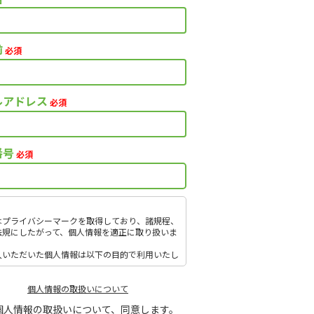
前
必須
ルアドレス
必須
番号
必須
はプライバシーマークを取得しており、諸規程、
法規にしたがって、個人情報を適正に取り扱いま
入いただいた個人情報は以下の目的で利用いたし
。
引（提案）に関する折衝、連絡、相談、検討、受
、決済および対応
個人情報の取扱いについて
引（提案）に基づく役務等の授受
個人情報の取扱いについて、同意します。
社サービス等に関する情報の提供、収集および伝