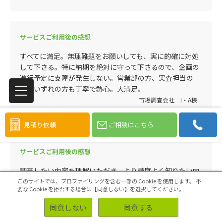
サービスご利用後の感想
すべてに満足。無理難題をお願いしても、実に的確に対処
して下さる。特に納期を絶対に守って下さるので、企画の
進行予定に支障が発生しない。営業部の方、実査担当の
方、いずれの方も丁寧で熱心。大満足。
市場調査会社 I・A様
見積り依頼
ご相談はこちら
サービスご利用後の感想
調査したい内容を理解いただき、より精度よく知りたい内
容を知るための、リクルーティングを提案いただけた。
このサイトでは、プロファイリングを含む一部の Cookie を使用します。
不
要な Cookie を拒否する場合は【同意しない】を選択してください。
電気通信事業 R・S様
同意しない
同意する