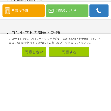
見積り依頼
ご相談はこちら
市場規模の把握・選定
コンセプトの開発・評価
このサイトでは、プロファイリングを含む一部の Cookie を使用します。
不
要な Cookie を拒否する場合は【同意しない】を選択してください。
4Pの構築・実施
同意しない
同意する
マーケティング課題の検証・改善
初めての方へ