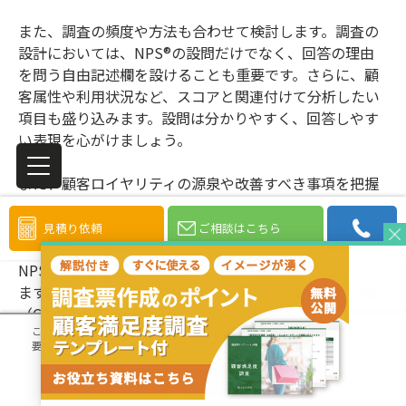
また、調査の頻度や方法も合わせて検討します。調査の
設計においては、NPS®の設問だけでなく、回答の理由
を問う自由記述欄を設けることも重要です。さらに、顧
客属性や利用状況など、スコアと関連付けて分析したい
項目も盛り込みます。設問は分かりやすく、回答しやす
い表現を心がけましょう。
また、顧客ロイヤリティの源泉や改善すべき事項を把握
するために、顧客満足度調査（CS調査）の調査項目の中
にNPS®が測れる設問を組み込むことが一般的です。何に
見積り依頼
ご相談はこちら
満足し、何に不満を抱えているのかを把握することで、
NPS®へ影響する因子が判明し改善へ繋げることができ
ます。顧客満足度調査でよく行なうポートフォリオ分析
（CSポートフォリオ分析）により、製品やサービスの
このサイトでは、プロファイリングを含む一部の Cookie を使用します。
不
「満足度」と「満足度への影響度」に基づいた充足点や
要な Cookie を拒否する場合は【同意しない】を選択してください。
改善点を把握し、「優先的改善事項」を明確にすること
ができるでしょう。
同意しない
同意する