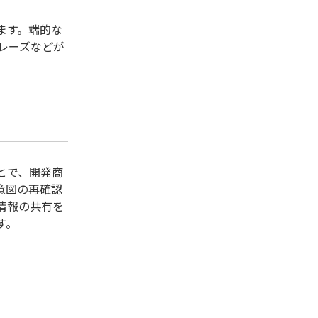
。
ます。端的な
レーズなどが
とで、開発商
意図の再確認
情報の共有を
す。