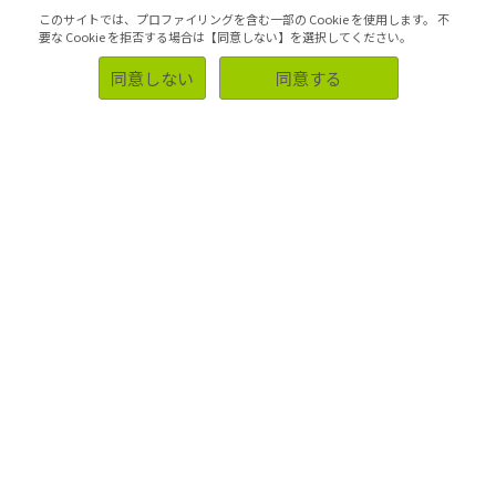
在する情報から、架空の理想の顧客「像」を描きます。こ
このサイトでは、プロファイリングを含む一部の Cookie を使用します。
不
れがペルソナです。
要な Cookie を拒否する場合は【同意しない】を選択してください。
現実にはいない崇高な理想の人物像でなく、リアリティを
同意しない
同意する
持って、社内関連部署、スタッフが受け入れられるペルソ
ナであることはとても大切です。
> 詳しく見る