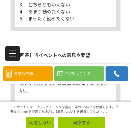
3. どちらともいえない
4. あまり勧めたくない
5. まったく勧めたくない
【自由回答】当イベントへの意見や要望
見積り依頼
ご相談はこちら
Q. 当イベントについて、ご意見やご要望が
ございましたら、ご自由にお聞かせくださ
い。
このサイトでは、プロファイリングを含む一部の Cookie を使用します。
不
要な Cookie を拒否する場合は【同意しない】を選択してください。
同意しない
同意する