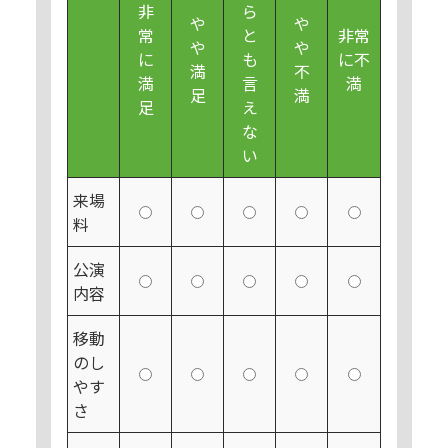
非
ら
や
や
常
と
非常
や
や
に
も
に不
満
不
満
言
満
足
満
足
え
な
い
来場
料
公演
内容
移動
のし
やす
さ