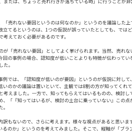
、または、ちょっと売れ行きが落ちている時」に行うことが非
、「売れない要因というのは何なのか」というのを議論した上
数立てるというのは、1つの仮説が誤っていたとしても、では
で考えておく必要があるのです。
のが「売れない要因」としてよく挙げられます。当然、売れな
今回の事例の場合、認知度が低いことよりも特徴が伝わってい
した。
事例では、「認知度が低いのが要因」というのが仮説に対して
、低いのかの議論は置いといて、主観では8割の方が知ってくれ
と考えました。一方で、知ってもらえてはいるものの、検討し
め、「『知ってはいるが、検討の土台に乗っていない』この点
た。
内訳もないので、さらに考えます。様々な視点があると思いま
いるのか」というのを考えてみました。そこで、縦軸が「ブラ