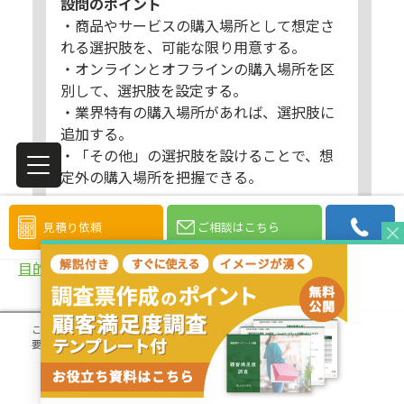
設問のポイント
・商品やサービスの購入場所として想定さ
れる選択肢を、可能な限り用意する。
・オンラインとオフラインの購入場所を区
別して、選択肢を設定する。
・業界特有の購入場所があれば、選択肢に
追加する。
・「その他」の選択肢を設けることで、想
定外の購入場所を把握できる。
見積り依頼
ご相談はこちら
目的別の例文（サンプル）一覧表に戻る ↑
このサイトでは、プロファイリングを含む一部の Cookie を使用します。
不
【利用・購入状況】購入するタイミング ※例文（サ
要な Cookie を拒否する場合は【同意しない】を選択してください。
ンプル）
同意しない
同意する