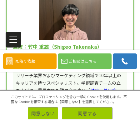
監修：竹中 重雄（Shigeo Takenaka）
株式会社アスマーク マーケティング管轄 マネージ
見積り依頼
ご相談はこちら
ャー
リサーチ業界およびマーケティング領域で10年以上の
キャリアを持つスペシャリスト。学術調査チームの立
ち上げや、業界内でも難易度の高い「
難病・希少疾
このサイトでは、プロファイリングを含む一部の Cookie を使用します。
不
患
」「
障がい者
」のリクルートサービスの立案・リリ
要な Cookie を拒否する場合は【同意しない】を選択してください。
ースを主導。
同意しない
同意する
専門領域
消費者インサイト分析、セグメンテーション。学術的根拠