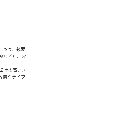
しつつ、必要
察など）、お
設計の高いノ
習慣やライフ
。