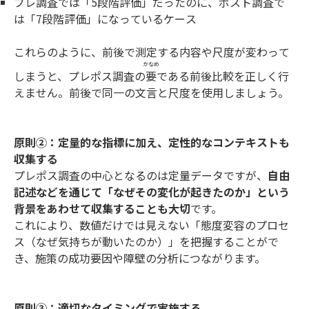
プレ調査では「5段階評価」だったのに、ポスト調査で
は「7段階評価」になっているケース
これらのように、前後で測定する内容や尺度が変わって
かなめ
しまうと、プレポス調査の
要
である前後比較を正しく行
えません。前後で同一の文言と尺度を使用しましょう。
原則②：定量的な指標に加え、定性的なコンテキストも
収集する
プレポス調査の中心となるのは定量データですが、
自由
記述などを通じて「なぜその変化が起きたのか」という
背景をあわせて収集することも大切
です。
これにより、数値だけでは見えない「態度変容のプロセ
ス（なぜ気持ちが動いたのか）」を把握することがで
き、施策の成功要因や障壁の分析につながります。
原則③：適切なタイミングで実施する