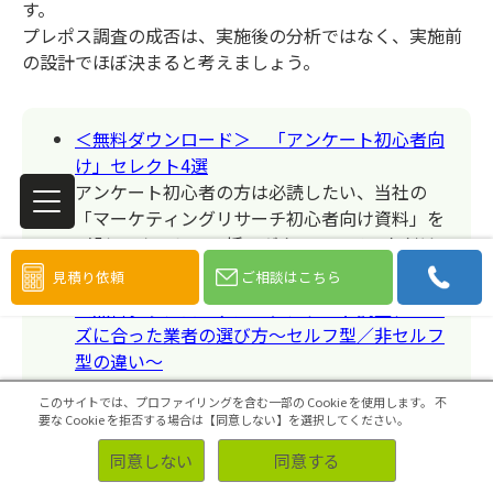
す。
プレポス調査の成否は、実施後の分析ではなく、実施前
の設計でほぼ決まると考えましょう。
＜無料ダウンロード＞ 「アンケート初心者向
け」セレクト4選
アンケート初心者の方は必読したい、当社の
「マーケティングリサーチ初心者向け資料」を
4部セレクトし、一括でダウンロードいただけ
ます。
見積り依頼
ご相談はこちら
＜無料ダウンロード＞ アンケート調査、ニー
ズに合った業者の選び方～セルフ型／非セルフ
型の違い～
いざ、アンケート調査をやろう！と思っても、
このサイトでは、プロファイリングを含む一部の Cookie を使用します。
不
初めて実施する方にとってはどこへ依頼すれば
要な Cookie を拒否する場合は【同意しない】を選択してください。
良いのかもよくわからないかと思います。そこ
同意しない
同意する
で、本資料ではアンケート調査のニーズに合っ
た業者の選び方について紹介していきます。