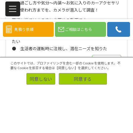
での過ごし方や気分～内装～お気に入りのカーアクセサリ
ーの使われ方までを、カメラが潜入して調査！
下記に当てはまる方にお薦めの動画です。
● 運転空間を観察し、自社商品の商機を探りたい
見積り依頼
ご相談はこちら
● 自動車やカーアクセサリーのユーザビリティを把握し
たい
● 生活者の運転時に注視し、潜在ニーズを知りた
> 詳しく見る
このサイトでは、プロファイリングを含む一部の Cookie を使用します。
不
要な Cookie を拒否する場合は【同意しない】を選択してください。
同意しない
同意する