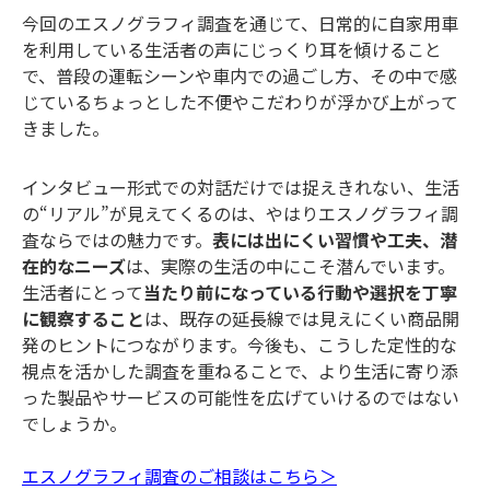
今回のエスノグラフィ調査を通じて、日常的に自家用車
を利用している生活者の声にじっくり耳を傾けること
で、普段の運転シーンや車内での過ごし方、その中で感
じているちょっとした不便やこだわりが浮かび上がって
きました。
インタビュー形式での対話だけでは捉えきれない、生活
の“リアル”が見えてくるのは、やはりエスノグラフィ調
査ならではの魅力です。
表には出にくい習慣や工夫、潜
在的なニーズ
は、実際の生活の中にこそ潜んでいます。
生活者にとって
当たり前になっている行動や選択を丁寧
に観察すること
は、既存の延長線では見えにくい商品開
発のヒントにつながります。今後も、こうした定性的な
視点を活かした調査を重ねることで、より生活に寄り添
った製品やサービスの可能性を広げていけるのではない
でしょうか。
エスノグラフィ調査のご相談はこちら＞