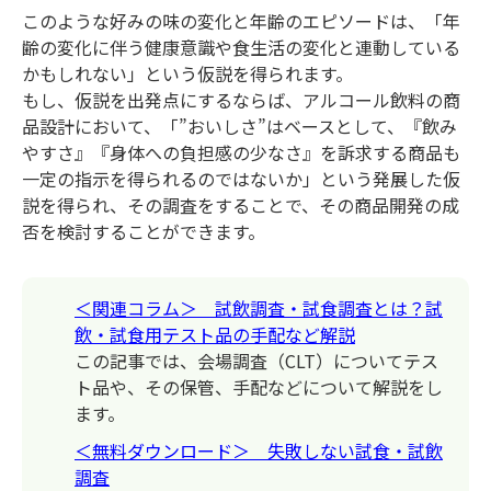
このような好みの味の変化と年齢のエピソードは、「年
齢の変化に伴う健康意識や食生活の変化と連動している
かもしれない」という仮説を得られます。
もし、仮説を出発点にするならば、アルコール飲料の商
品設計において、「”おいしさ”はベースとして、『飲み
やすさ』『身体への負担感の少なさ』を訴求する商品も
一定の指示を得られるのではないか」という発展した仮
説を得られ、その調査をすることで、その商品開発の成
否を検討することができます。
＜関連コラム＞ 試飲調査・試食調査とは？試
飲・試食用テスト品の手配など解説
この記事では、会場調査（CLT）についてテス
ト品や、その保管、手配などについて解説をし
ます。
＜無料ダウンロード＞ 失敗しない試食・試飲
調査