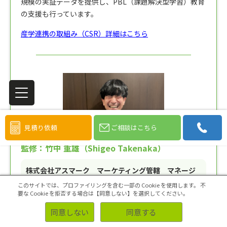
規模の実証データを提供し、PBL（課題解決型学習）教育
の支援も行っています。
産学連携の取組み（CSR）詳細はこちら
見積り依頼
ご相談はこちら
監修：竹中 重雄（Shigeo Takenaka）
株式会社アスマーク マーケティング管轄 マネージ
ャー
このサイトでは、プロファイリングを含む一部の Cookie を使用します。
不
要な Cookie を拒否する場合は【同意しない】を選択してください。
リサーチ業界およびマーケティング領域で10年以上の
キャリアを持つスペシャリスト。学術調査チームの立
同意しない
同意する
ち上げや、業界内でも難易度の高い「
難病・希少疾