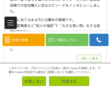
目線での住宅購入に至るエピソードをインタビューしまし
た。
下記に当てはまる方にお薦めの動画です。
● 配偶者など”他人の推奨”で「大きな買い物」をする経
緯が知りたい
● オンライン上でバーチャルに「訪問調査」がしたい
見積り依頼
ご相談はこちら
● 住宅購入のアテンションから購買までの動線を探りた
い
> 詳しく見る
このサイトでは、プロファイリングを含む一部の Cookie を使用します。
不
要な Cookie を拒否する場合は【同意しない】を選択してください。
同意しない
同意する