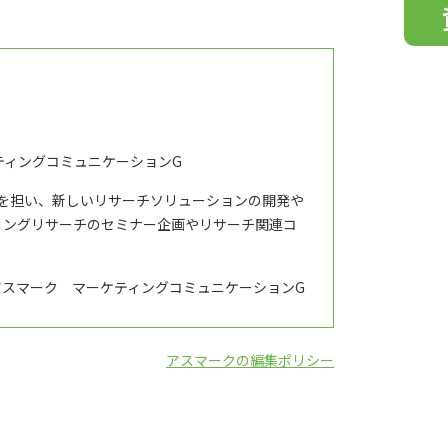
フ
ィ
ー
ル
ド
は
空
ティングコミュニケーションG
の
修を担い、新しいリサーチソリューションの開発や
ま
ィングリサーチのセミナー企画やリサーチ関連コ
ま
に
し
アスマーク マーケティングコミュニケーションG
て
く
だ
アスマークの編集ポリシー
さ
い。