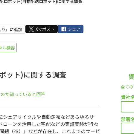
配ロボット(自動配送ロボット)に関する調査
Xでポスト
シェア
入り』に追加
タル機器
ボット)に関する調査
全ての
ものか知っていると回答
貴社
にシェアサイクルや自動運転などあらゆるサー
部署
ドローンを活用した宅配などの実証実験が行わ
年問題（※）」などが存在し、これまでのサービ