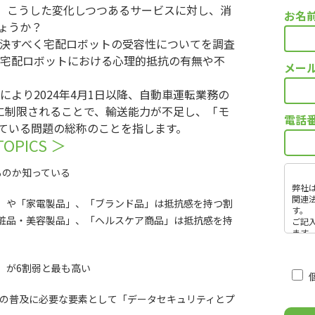
。こうした変化しつつあるサービスに対し、消
お名
ょうか？
解決すべく宅配ロボットの受容性についてを調査
、宅配ロボットにおける心理的抵抗の有無や不
メー
により2024年4月1日以降、自動車運転業務の
間に制限されることで、輸送能力が不足し、「モ
電話
ている問題の総称のことを指します。
TOPICS ＞
ものか知っている
弊社
関連
」や「家電製品」、「ブランド品」は抵抗感を持つ割
す。
粧品・美容製品」、「ヘルスケア商品」は抵抗感を持
ご記
ます
・取
発注
・取
」が6割弱と最も高い
・当
達
こ
トの普及に必要な要素として「データセキュリティとプ
個人
の
をご