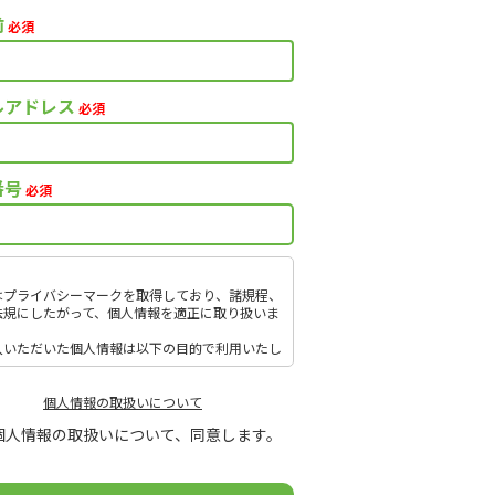
前
必須
ルアドレス
必須
番号
必須
はプライバシーマークを取得しており、諸規程、
法規にしたがって、個人情報を適正に取り扱いま
入いただいた個人情報は以下の目的で利用いたし
。
引（提案）に関する折衝、連絡、相談、検討、受
、決済および対応
個人情報の取扱いについて
引（提案）に基づく役務等の授受
個人情報の取扱いについて、同意します。
社サービス等に関する情報の提供、収集および伝
情報取扱いに関する詳細については、次のサイト
覧ください。