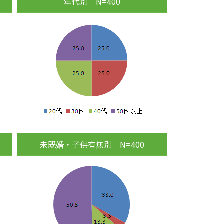
年代別 N=400
未既婚・子供有無別 N=400