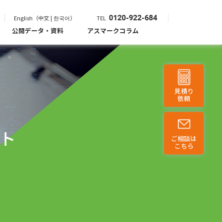
English（中文 | 한국어）
TEL
公開データ・資料
アスマークコラム
見積り
依頼
ト
ご相談は
こちら