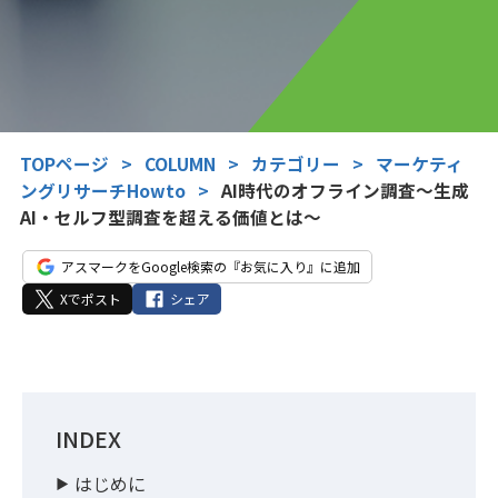
TOPページ
>
COLUMN
>
カテゴリー
>
マーケティ
ングリサーチHowto
>
AI時代のオフライン調査～生成
AI・セルフ型調査を超える価値とは～
アスマークをGoogle検索の『お気に入り』に追加
Xでポスト
シェア
INDEX
はじめに