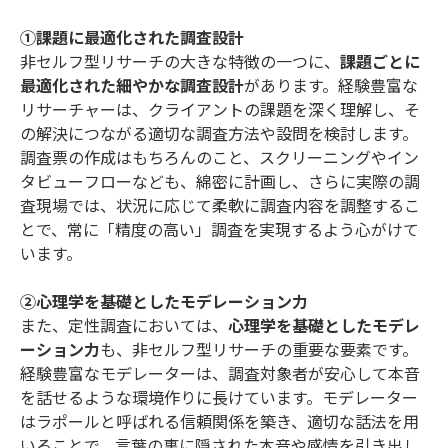
①課題に最適化された調査設計
非セルフ型リサーチの大きな特徴の一つに、
課題ごとに
最適化された細やかな調査設計
があります。経験豊富な
リサーチャーは、クライアントの課題を深く理解し、そ
の解決につながる適切な調査方法や設問を検討します。
調査票の作成はもちろんのこと、スクリーニングやイン
タビューフローなども、綿密に計画し、さらに実際の調
査現場では、状況に応じて柔軟に調査内容を調整するこ
とで、常に「精度の高い」調査を実現するよう心がけて
います。
②心理学を基礎としたモデレーション力
また、定性調査においては、
心理学を基礎としたモデレ
ーション力
も、非セルフ型リサーチの重要な要素です。
経験豊富なモデレーターは、調査対象者が安心して本音
を話せるような環境作りに長けています。モデレーター
はラポールと呼ばれる信頼関係を築き、適切な話法を用
いることで、言葉の裏に隠された本音や感情を引き出し