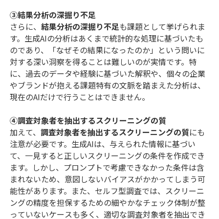
③結果分析の深掘り不足
さらに、
結果分析の深掘り不足
も課題として挙げられま
す。生成AIの分析はあくまで統計的な処理に基づいたも
のであり、「なぜその結果になったのか」という問いに
対する深い洞察を得ることは難しいのが実情です。特
に、過去のデータや経験に基づいた解釈や、個々の企業
やブランドが抱える課題特有の文脈を踏まえた分析は、
現在のAIだけで行うことはできません。
④調査対象者を抽出するスクリーニングの質
加えて、
調査対象者を抽出するスクリーニングの質
にも
注意が必要です。生成AIは、与えられた情報に基づい
て、一見すると正しいスクリーニングの条件を作成でき
ます。しかし、プロンプトで考慮できなかった条件は含
まれないため、意図しないバイアスがかかってしまう可
能性があります。また、セルフ型調査では、スクリーニ
ングの精度を担保するための細やかなチェック体制が整
っていないケースも多く、適切な調査対象者を抽出でき