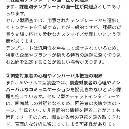
まず、
課題別テンプレートの画一性が問題点
としてあげ
られます。
セルフ型調査では、用意されたテンプレートから選択し
てアンケートを作成することが一般的ですが、課題の背
景や文脈に応じた柔軟なカスタマイズが難しいという側
面があります。
テンプレートは汎用性を重視して設計されているため、
特定の企業やブランドが抱える特有の課題に深く切り込
む設問を設定することが難しい場合があります。
②調査対象者の心理やノンバーバル把握の限界
また、AIやセルフ型調査では、
調査対象者の心理やノン
バーバルなコミュニケーションを捉えきれないという課
題
も抱えています。セルフ型のチャットインタビューで
は、画面越しの対話となるため、回答者の表情や声のト
ーン、仕草といった非言語的な情報を得ることがとても
困難です。そのため、調査対象者の真意を汲み取りきれ
ず、表面的な分析に留まってしまう可能性があります。