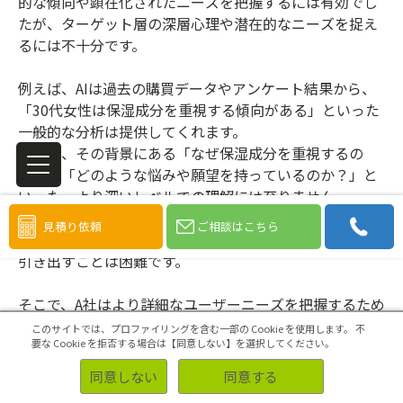
的な傾向や顕在化されたニーズを把握するには有効でし
たが、ターゲット層の深層心理や潜在的なニーズを捉え
るには不十分です。
例えば、AIは過去の購買データやアンケート結果から、
「30代女性は保湿成分を重視する傾向がある」といった
一般的な分析は提供してくれます。
しかし、その背景にある「なぜ保湿成分を重視するの
か？」「どのような悩みや願望を持っているのか？」と
いった、より深いレベルでの理解には至りません。
また、セルフ型調査でも、用意された設問に回答しても
見積り依頼
ご相談はこちら
らうだけでは、消費者の本音や心の奥底にあるニーズを
引き出すことは困難です。
そこで、A社はより詳細なユーザーニーズを把握するため
に、少人数制のグループインタビューを実施しました。
このサイトでは、プロファイリングを含む一部の Cookie を使用します。
不
要な Cookie を拒否する場合は【同意しない】を選択してください。
グループインタビューでは経験豊富なモデレーターが参
加者に寄り添いながら、スキンケアに対する意識や悩み
同意しない
同意する
や理想などをていねいにヒアリングしました。