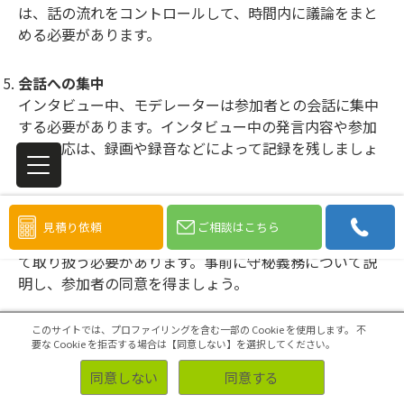
は、話の流れをコントロールして、時間内に議論をまと
める必要があります。
会話への集中
インタビュー中、モデレーターは参加者との会話に集中
する必要があります。インタビュー中の発言内容や参加
者の反応は、録画や録音などによって記録を残しましょ
う。
プライバシーに配慮する
見積り依頼
ご相談はこちら
参加者の個人情報や発言内容は、プライバシーに配慮し
て取り扱う必要があります。事前に守秘義務について説
明し、参加者の同意を得ましょう。
このサイトでは、プロファイリングを含む一部の Cookie を使用します。
不
要な Cookie を拒否する場合は【同意しない】を選択してください。
同意しない
同意する