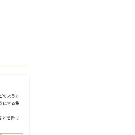
どのような
うにする集
などを掛け
す。