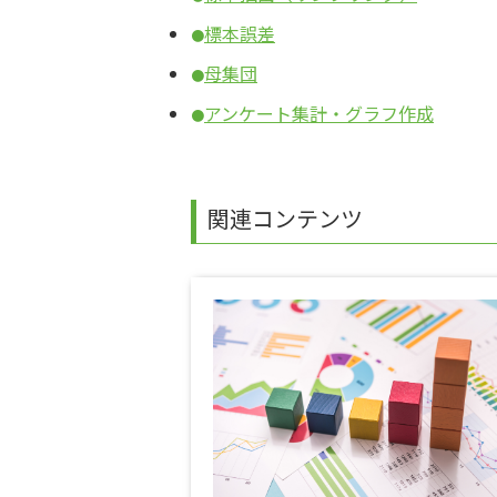
標本誤差
●
母集団
●
アンケート集計・グラフ作成
●
関連コンテンツ