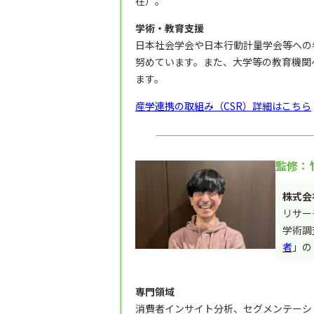
在）。
学術・教育支援
日本社会学会や日本行動計量学会等への参
努めています。また、大学等の教育機関
ます。
産学連携の取組み（CSR）詳細はこちら
監修：竹
株式会
リサー
学術調
者
」の
専門領域
消費者インサイト分析、セグメンテーシ