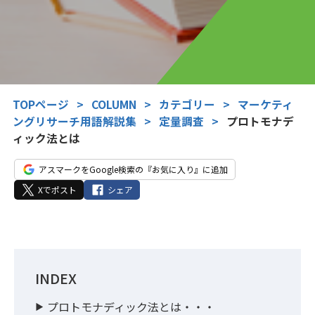
TOPページ
>
COLUMN
>
カテゴリー
>
マーケティ
ングリサーチ用語解説集
>
定量調査
>
プロトモナデ
ィック法とは
アスマークをGoogle検索の『お気に入り』に追加
Xでポスト
シェア
INDEX
プロトモナディック法とは・・・