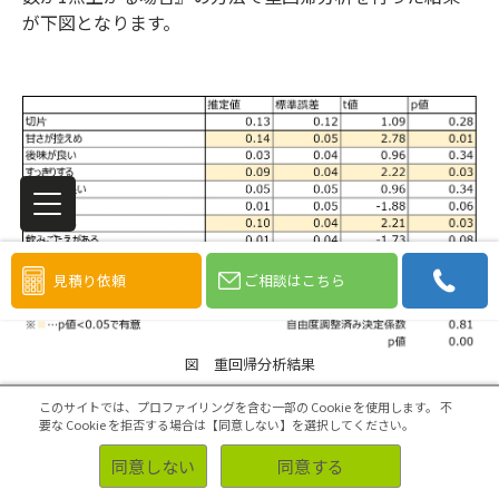
が下図となります。
見積り依頼
ご相談はこちら
図 重回帰分析結果
このサイトでは、プロファイリングを含む一部の Cookie を使用します。
不
この結果から、統計的に購入意向に影響を与えていたの
要な Cookie を拒否する場合は【同意しない】を選択してください。
は
「甘さが控えめ」「炭酸が強い」「すっきり」
の3つの
同意しない
同意する
変数であることが分かりました。つまり
「これら3つの
満足度を上げることで、購入意向も上がるのではない