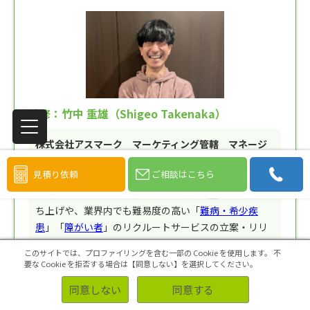
監修：竹中 重雄（Shigeo Takenaka）
株式会社アスマーク マーケティング管轄 マネージ
ャー
見積り依頼
ご相談はこちら
リサーチ業界およびマーケティング領域で10年以上の
キャリアを持つスペシャリスト。学術調査チームの立
ち上げや、業界内でも難易度の高い「
難病・希少疾
患
」「
障がい者
」のリクルートサービスの立案・リリ
ースを主導。
このサイトでは、プロファイリングを含む一部の Cookie を使用します。
不
要な Cookie を拒否する場合は【同意しない】を選択してください。
専門領域
同意しない
同意する
消費者インサイト分析、セグメンテーション。学術的根拠