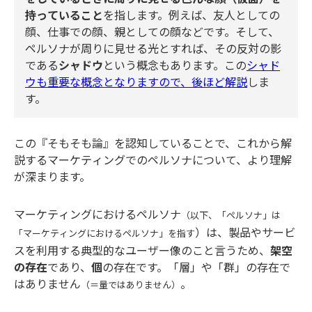
持っていること
を指します。例えば、友人としての
顔、仕事での顔、親としての顔などです。そして、
ペルソナが周りに見せる光とすれば、その反対の影
である
シャドウ
という概念もあります。この
シャド
ウも重要な概念となりますので、後ほど解説
しま
す。
この『そもそも論』を認知していることで、これから解
説するマーケティングでのペルソナについて、より理解
が深まります。
マーケティングにおけるペルソナ
（以下、「ペルソナ」は
）は、製品やサービ
「マーケティングにおけるペルソナ」を指す
スを利用する典型的なユーザー像のこと言うため、
架空
の存在
であり、
個
の存在です。「層」や「群」の存在で
はありません
。
（＝量ではありません）