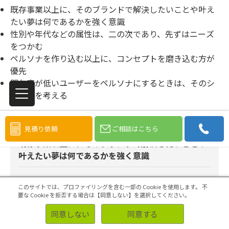
既存事業以上に、そのブランドで解決したいことや叶え
たい夢は何であるかを強く意識
性別や年代などの属性は、二の次であり、先ずはニーズ
をつかむ
ペルソナを作り込む以上に、コンセプトを磨き込む方が
優先
関与度が低いユーザーをペルソナにするときは、そのシ
ャドウを考える
見積り依頼
ご相談はこちら
既存事業以上に、そのブランドで解決したいことや
叶えたい夢は何であるかを強く意識
新規事業でペルソナを設定していくときには、
既存
このサイトでは、プロファイリングを含む一部の Cookie を使用します。
不
要な Cookie を拒否する場合は【同意しない】を選択してください。
に、そのブランドで解決したいことや叶え
事業以上
たい夢は何であるかを
する必要
がありま
強く意識
同意しない
同意する
す。