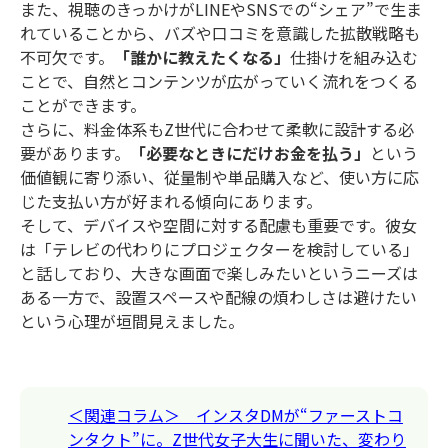
また、視聴のきっかけがLINEやSNSでの“シェア”で生ま
れていることから、バズや口コミを意識した拡散戦略も
不可欠です。
「誰かに教えたくなる」
仕掛けを組み込む
ことで、自然とコンテンツが広がっていく流れをつくる
ことができます。
さらに、料金体系もZ世代に合わせて柔軟に設計する必
要があります。
「必要なときにだけお金を払う」
という
価値観に寄り添い、従量制や単品購入など、使い方に応
じた支払い方が好まれる傾向にあります。
そして、デバイスや空間に対する配慮も重要です。彼女
は「テレビの代わりにプロジェクターを検討している」
と話しており、大きな画面で楽しみたいというニーズは
ある一方で、設置スペースや配線の煩わしさは避けたい
という心理が垣間見えました。
＜関連コラム＞ インスタDMが“ファーストコ
ンタクト”に。Z世代女子大生に聞いた、変わり