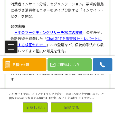
消費者インサイト分析、セグメンテーション。学術的根拠
に基づき消費者モニターをタイプ分類する「インサイト・
セグ」を開発。
発信実績
「
日本のマーケティングリサーチ20年の変遷
」の執筆や、
最新技術を網羅した「
ChatGPTを調査設計・レポートに
活用する検証セミナー
」への登壇など、伝統的手法から最
新トレンドまで幅広い知見を保有。
本記事の監修にあたって
見積り依頼
ご相談はこちら
自身の豊富な実務経験に基づき、公開情報の正確性と、読
者の皆様のビジネスに即した実用性を厳格に審査していま
す。
このサイトでは、プロファイリングを含む一部の Cookie を使用します。
不
要な Cookie を拒否する場合は【同意しない】を選択してください。
アスマークの編集ポリシー
同意しない
同意する