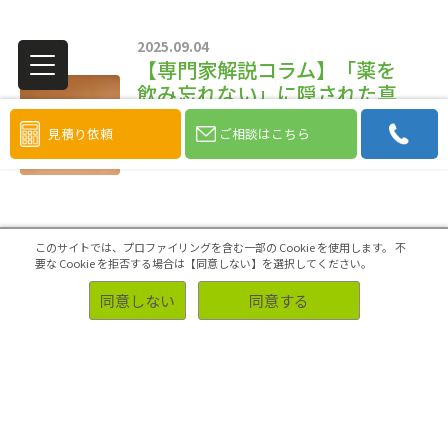
2025.09.04
【専門家解説コラム】「薬を
飲み忘れない」に隠された真
実。データでは見えない難病
見積り依頼
ご相談はこちら
患者インサイトの見つけ方
このサイトでは、プロファイリングを含む一部の Cookie を使用します。
不
要な Cookie を拒否する場合は【同意しない】を選択してください。
同意しない
同意する