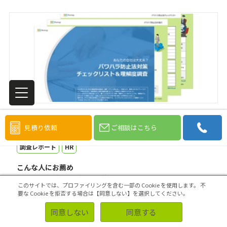
あなたの会社は大丈夫？
見積り依頼
ご相談はこちら
パワハラ防止法対策チェックリスト＆理解度調査
調査レポート
HR
こんな人にお薦め
パワハラ防止法と事業主の義務について知りたい
このサイトでは、プロファイリングを含む一部の Cookie を使用します。
不
職場のハラスメント対策に関わる人事・管理部門の方
要な Cookie を拒否する場合は【同意しない】を選択してください。
パワハラ防止法対策の準備を進めたい中小企業の方
同意しない
同意する
ダウンロード
2021.04.16