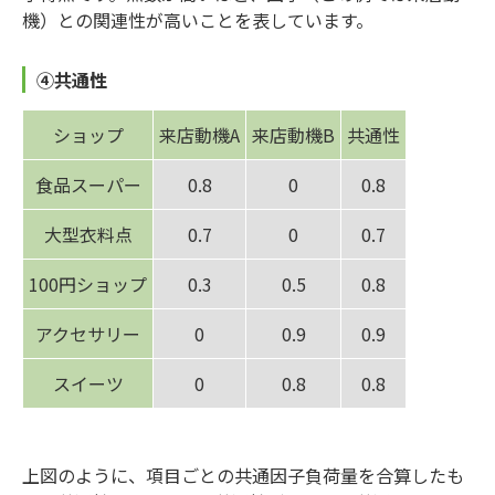
機）との関連性が高いことを表しています。
④共通性
ショップ
来店動機A
来店動機B
共通性
食品スーパー
0.8
0
0.8
大型衣料点
0.7
0
0.7
100円ショップ
0.3
0.5
0.8
アクセサリー
0
0.9
0.9
スイーツ
0
0.8
0.8
上図のように、項目ごとの共通因子負荷量を合算したも