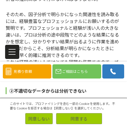
そのため、因子分析で明らかになった関連性を読み取る
には、経験豊富なプロフェッショナルにお願いするのが
賢明です。プロフェッショナルと経験が浅い人の大きな
違いは、プロは分析の途中段階でどのような結果になる
かを想定し、分かりやすい結果が出るように作業を進め
ます。だからこそ、分析結果が明らかになったときに
は、素早く的確に推測できるのです。
これは経験の浅い人ではとても困難な作業ですので、ぜ
ひ、信頼できるプロフェッショナルにお願いしましょ
見積り依頼
ご相談はこちら
う。
②不適切なデータからは分析できない
調査設計の段階でも解説しましたが、そもそも分析対象
このサイトでは、プロファイリングを含む一部の Cookie を使用します。
不
のデータが因子分析できる要件を満たしていなければ、
要な Cookie を拒否する場合は【同意しない】を選択してください。
どんなプロフェッショナルであっても有益な因子分析は
同意しない
同意する
行えません。