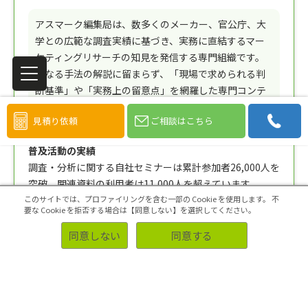
アスマーク編集局は、数多くのメーカー、官公庁、大
学との広範な調査実績に基づき、実務に直結するマー
ケティングリサーチの知見を発信する専門組織です。
単なる手法の解説に留まらず、「現場で求められる判
断基準」や「実務上の留意点」を網羅した専門コンテ
ンツを企画・制作しています。
見積り依頼
ご相談はこちら
普及活動の実績
調査・分析に関する自社セミナーは累計参加者26,000人を
突破。関連資料の利用者は11,000人を超えています
このサイトでは、プロファイリングを含む一部の Cookie を使用します。
不
（※2026年現在）。
要な Cookie を拒否する場合は【同意しない】を選択してください。
学術・教育支援
同意しない
同意する
日本社会学会や日本行動計量学会等への参画、大学での講
義（累計受講者1,000人以上）を通じ、リサーチノウハウ
の普及に努めています。また、大学等の教育機関へ1万人
規模の実証データを提供し、PBL（課題解決型学習）教育