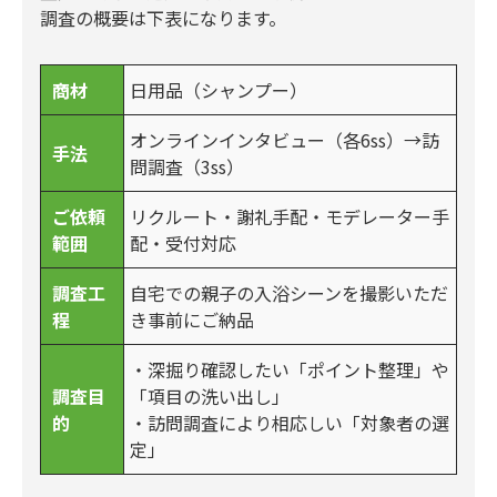
調査の概要は下表になります。
商材
日用品（シャンプー）
オンラインインタビュー（各6ss）→訪
手法
問調査（3ss）
ご依頼
リクルート・謝礼手配・モデレーター手
範囲
配・受付対応
調査工
自宅での親子の入浴シーンを撮影いただ
程
き事前にご納品
・深掘り確認したい「ポイント整理」や
調査目
「項目の洗い出し」
的
・訪問調査により相応しい「対象者の選
定」