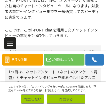
まず、i-PORT chatとは、当社（アスマーク）が開発し
た独自のチャットインタビューツールになります。対象
者の設定～インタビューまでを一気通貫してスピーディ
に実施できます。
ここでは、このi-PORT chatを活用したチャットインタ
ビューの事例を2つ紹介していきます。
事例1. アルコール飲料｜ノンユーザーへの仮説検
証
見積り依頼
ご相談はこちら
1つ目は、ネットアンケート（ネットのアンケート調
査）とチャットインタビューを組み合わせたアルコ
ール飲料についての調査事例です。
このサイトでは、プロファイリングを含む一部の Cookie を使用します。
不
調査の概要は下表になります。
要な Cookie を拒否する場合は【同意しない】を選択してください。
同意しない
同意する
調査手
ネットアンケート+チャットインタビュ