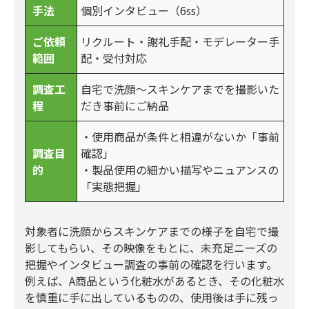
手法
個別インタビュー（6ss）
ご依頼
リクルート・謝礼手配・モデレーター手
範囲
配・受付対応
調査工
自宅で洗顔～スキンケアまでを撮影いた
程
だき事前にご納品
・使用商品が条件と相違がないか「事前
調査目
確認」
的
・製品使用の細かい描写やニュアンスの
「実態把握」
対象者に洗顔からスキンケアまでの様子を自宅で撮
影してもらい、その映像をもとに、未充足ニーズの
把握やインタビュー調査の事前の確認を行います。
例えば、A商品という化粧水があるとき、その化粧水
を慎重に手に出しているものの、使用後は手に残っ