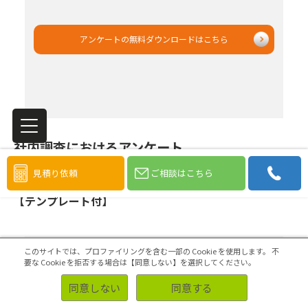
アンケートの無料ダウンロードはこちら
社内調査におけるアンケート
見積り依頼
ご相談はこちら
従業員満足度調査（ES調査）の調査票作成のポイント
【テンプレート付】
質問の一問一問について、なぜこの質問をして
このサイトでは、プロファイリングを含む一部の Cookie を使用します。
不
要な Cookie を拒否する場合は【同意しない】を選択してください。
いるのか、この質問で何が分かり、どんな施策
に結び付けられるか、について解説しています。
同意しない
同意する